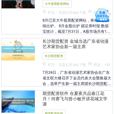
大牛股票配资网站
栏目：实盘杠杆app下载
阅读：165
8月已至大牛股票配资网站，券商金股陆
续出炉。 8月金股出炉 据证券时报·数据
宝统计，截至7月31日，A股市场共有15
家券商合计推荐91只8月金股（去重）。
长沙期货配资 金城当选广东省动漫
对比7....
艺术家协会新一届主席
长沙期货配资
栏目：实盘杠杆app下载
阅读：148
7月24日，广东省动漫艺术家协会在广东
省文联大楼召开了会员代表大会暨换届大
会，选举产生新一届主席团长沙期货配
资，圆满完成换届任务。广东省文联党组
期货配资软件 在夏夜共品春江花
成员、专职副主席....
月！何赛飞与曾小敏开讲花城文学
课
期货配资软件