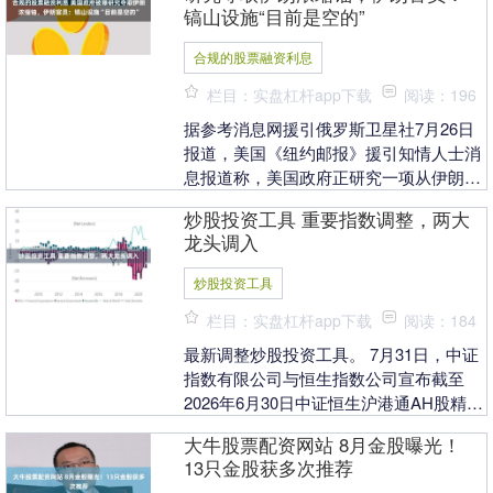
镐山设施“目前是空的”
合规的股票融资利息
栏目：实盘杠杆app下载
阅读：196
据参考消息网援引俄罗斯卫星社7月26日
报道，美国《纽约邮报》援引知情人士消
息报道称，美国政府正研究一项从伊朗核
设施中夺取浓缩铀储备的方案，并可能为
炒股投资工具 重要指数调整，两大
此部署数千名军....
龙头调入
炒股投资工具
栏目：实盘杠杆app下载
阅读：184
最新调整炒股投资工具。 7月31日，中证
指数有限公司与恒生指数公司宣布截至
2026年6月30日中证恒生沪港通AH股精明
指数的半年度指数检讨结果。中证恒生沪
大牛股票配资网站 8月金股曝光！
港通A....
13只金股获多次推荐