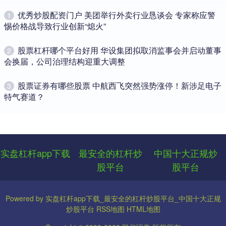
性国家标准的意见。使用电驱动功能行驶时，最高车速不应超过最高
​优秀炒股配资门户 美团举行外卖行业恳谈会 专家称应警
1
惕价格战导致行业创新“熄火”
​股票杠杆哪个平台好用 华设集团拟取消监事会并启动董事
2
会换届，公司治理结构迎重大调整
​股票证券有哪些股票 中航西飞突然强势涨停！新涉足电子
3
特气赛道？
实盘杠杆app下载
最安全的杠杆炒
中国十大正规炒
股平台
股平台
Powered by
实盘杠杆app下载_最安全的杠杆炒股平台_中国十大正规
炒股平台
RSS地图
HTML地图