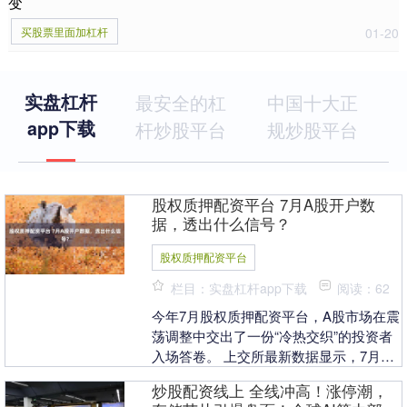
变
买股票里面加杠杆
01-20
实盘杠杆
最安全的杠
中国十大正
app下载
杆炒股平台
规炒股平台
股权质押配资平台 7月A股开户数
据，透出什么信号？
股权质押配资平台
栏目：实盘杠杆app下载
阅读：62
今年7月股权质押配资平台，A股市场在震
荡调整中交出了一份“冷热交织”的投资者
入场答卷。 上交所最新数据显示，7月A
股新开户265.54万户，环比下降7.3%，
炒股配资线上 全线冲高！涨停潮，
但....