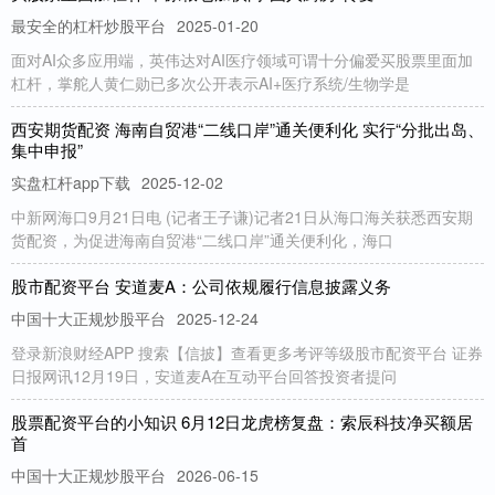
最安全的杠杆炒股平台
2025-01-20
面对AI众多应用端，英伟达对AI医疗领域可谓十分偏爱买股票里面加
杠杆，掌舵人黄仁勋已多次公开表示AI+医疗系统/生物学是
西安期货配资 海南自贸港“二线口岸”通关便利化 实行“分批出岛、
集中申报”
实盘杠杆app下载
2025-12-02
中新网海口9月21日电 (记者王子谦)记者21日从海口海关获悉西安期
货配资，为促进海南自贸港“二线口岸”通关便利化，海口
股市配资平台 安道麦A：公司依规履行信息披露义务
中国十大正规炒股平台
2025-12-24
登录新浪财经APP 搜索【信披】查看更多考评等级股市配资平台 证券
日报网讯12月19日，安道麦A在互动平台回答投资者提问
股票配资平台的小知识 6月12日龙虎榜复盘：索辰科技净买额居
首
中国十大正规炒股平台
2026-06-15