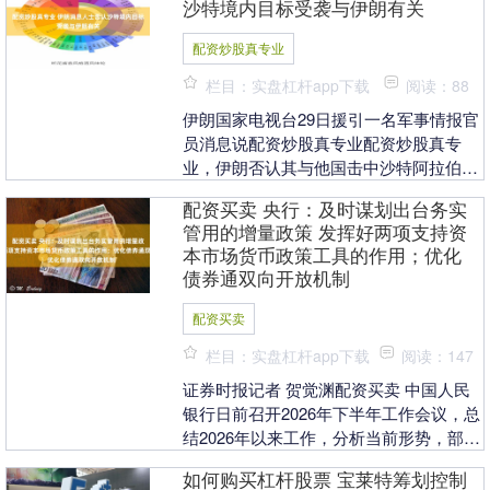
沙特境内目标受袭与伊朗有关
配资炒股真专业
栏目：实盘杠杆app下载
阅读：88
伊朗国家电视台29日援引一名军事情报官
员消息说配资炒股真专业配资炒股真专
业，伊朗否认其与他国击中沙特阿拉伯境
内目标有任何关联。这名军事情报官员在
配资买卖 央行：及时谋划出台务实
接受采访时说：“....
管用的增量政策 发挥好两项支持资
本市场货币政策工具的作用；优化
债券通双向开放机制
配资买卖
栏目：实盘杠杆app下载
阅读：147
证券时报记者 贺觉渊配资买卖 中国人民
银行日前召开2026年下半年工作会议，总
结2026年以来工作，分析当前形势，部署
下一阶段工作。央行党委书记、行长潘功
如何购买杠杆股票 宝莱特筹划控制
胜出席....