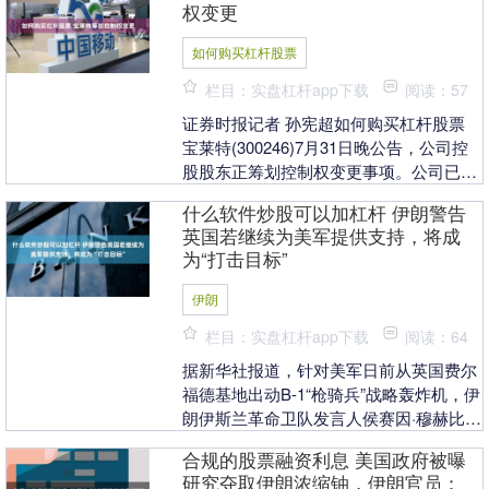
权变更
如何购买杠杆股票
栏目：实盘杠杆app下载
阅读：57
证券时报记者 孙宪超如何购买杠杆股票
宝莱特(300246)7月31日晚公告，公司控
股股东正筹划控制权变更事项。公司已向
深交所申请，股票及可转债“宝莱转债”自
什么软件炒股可以加杠杆 伊朗警告
8....
英国若继续为美军提供支持，将成
为“打击目标”
伊朗
栏目：实盘杠杆app下载
阅读：64
据新华社报道，针对美军日前从英国费尔
福德基地出动B-1“枪骑兵”战略轰炸机，伊
朗伊斯兰革命卫队发言人侯赛因·穆赫比
25日表示，若英国继续为美军提供支持，
合规的股票融资利息 美国政府被曝
它将成为....
研究夺取伊朗浓缩铀，伊朗官员：