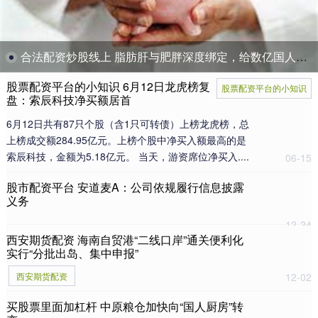
合法配资炒股线上 脂肪肝与肥胖深度绑定，给数亿国人带来代谢疾病隐忧
股票配资平台的小知识 6月12日龙虎榜复
股票配资平台的小知识
盘：索辰科技净买额居首
6月12日共有87只个股（含1只可转债）上榜龙虎榜，总
上榜成交额284.95亿元。上榜个股中净买入额最高的是
索辰科技，金额为5.18亿元。 当天，游资席位净买入....
06-15
股市配资平台 安道麦A：公司依规履行信息披露
义务
12-24
西安期货配资 海南自贸港“二线口岸”通关便利化
实行“分批出岛、集中申报”
西安期货配资
12-02
买股票里面加杠杆 中原粮仓加快向“国人厨房”转