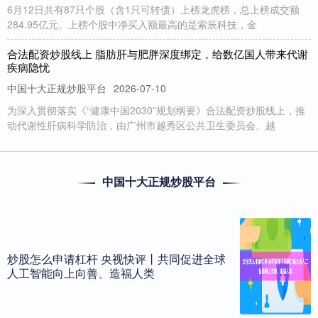
6月12日共有87只个股（含1只可转债）上榜龙虎榜，总上榜成交额
284.95亿元。上榜个股中净买入额最高的是索辰科技，金
合法配资炒股线上 脂肪肝与肥胖深度绑定，给数亿国人带来代谢
疾病隐忧
中国十大正规炒股平台
2026-07-10
为深入贯彻落实《“健康中国2030”规划纲要》合法配资炒股线上，推
动代谢性肝病科学防治，由广州市越秀区公共卫生委员会、越
股票有没有杠杆 余承东称全力以赴加班加点扩产 短期内可能还需
时间
中国十大正规炒股平台
实盘杠杆app下载
2024-10-20
来源：@中新经纬微博股票有没有杠杆 从资金面来看，据三博脑科5
月16日龙虎榜数据显示，其今日上榜营业部席位的成交额近13
股票配资利息一般多少? 工信部征求意见：电动自行车最高设计
炒股怎么申请杠杆 央视快评丨共同促进全球
车速不应超过25km/h
人工智能向上向善、造福人类
中国十大正规炒股平台
2024-10-16
工信部公开征求对《电动自行车安全技术规范（征求意见稿）》强制