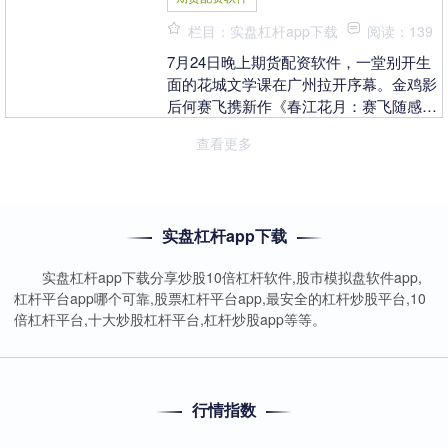
栏目：实盘杠杆app下载
阅读：139
7月24日晚上期货配资软件，一堂别开生
面的花城文学课在广州拉开序幕。金鸡影
后何赛飞携新作《春江花月：赛飞随感
录》做客花城文学院，与粤剧名家曾小敏
查看更多
畅谈她横跨越剧舞....
实盘杠杆app下载
实盘杠杆app下载分享炒股10倍杠杆软件,股市模拟盘软件app,
杠杆平台app哪个可靠,股票杠杆平台app,最安全的杠杆炒股平台,10
倍杠杆平台,十大炒股杠杆平台,杠杆炒股app等等。
行情指数