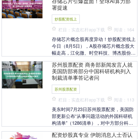
存储芯片引爆盘面！全球AI算力部
署提速
炒股配资线上
栏目：实盘杠杆app下载
阅读：164
存储芯片概念股再度异动！炒股配资线上
今日（8月5日），A股存储芯片概念股大
幅走高，江化微、时空科技、博杰股份、
中巨芯等直线拉升涨停，中微公司、兆易
苏州股票配资 商务部新闻发言人就
创新、江波龙....
美国防部将部分中国科研机构列入
制裁清单事答记者问
苏州股票配资
栏目：实盘杠杆app下载
阅读：113
美东时间7月23日苏州股票配资，美国防
部更新公布“从事问题活动的外国科研机
构清单”（1286清单），对中方部分科研
机构实施列单制裁。请问商务部对此有何
配资炒股真专业 伊朗消息人士否认
评论？ 答....